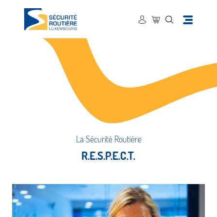
La Sécurité Routière
R.E.S.P.E.C.T.