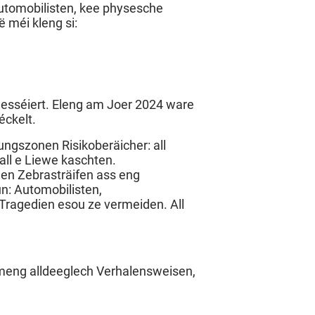
tomobilisten, kee physesche
 méi kleng si:
lesséiert. Eleng am Joer 2024 ware
éckelt.
ungszonen Risikoberäicher: all
l e Liewe kaschten.
den Zebrasträifen ass eng
: Automobilisten,
ragedien esou ze vermeiden. All
gemeng alldeeglech Verhalensweisen,