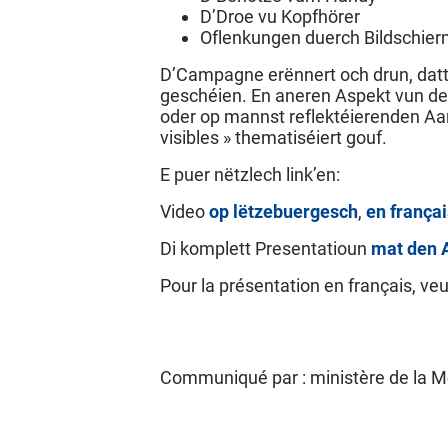
D’Droe vu Kopfhörer
Oflenkungen duerch Bildschier
D’Campagne erënnert och drun, datt 
geschéien. En aneren Aspekt vun der
oder op mannst reflektéierenden A
visibles » thematiséiert gouf.
E puer nëtzlech link’en:
Video
op lëtzebuergesch
,
en françai
Di komplett Presentatioun
mat den A
Pour la présentation en français, veu
Communiqué par : ministère de la Mo