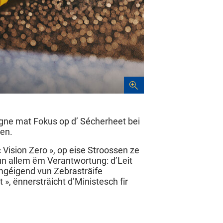
pagne mat Fokus op d’ Sécherheet bei
hen.
« Vision Zero », op eise Stroossen ze
run allem ëm Verantwortung: d’Leit
mgéigend vun Zebrasträife
», ënnersträicht d’Ministesch fir