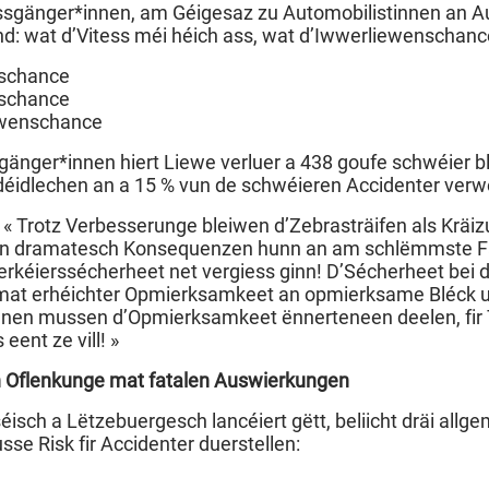
änger*innen, am Géigesaz zu Automobilistinnen an Au
nd: wat d’Vitess méi héich ass, wat d’Iwwerliewenschancë
nschance
nschance
ewenschance
änger*innen hiert Liewe verluer a 438 goufe schwéier b
éidlechen an a 15 % vun de schwéieren Accidenter verw
 « Trotz Verbesserunge bleiwen d’Zebrasträifen als Kräiz
 dramatesch Konsequenzen hunn an am schlëmmste Fal
rkéierssécherheet net vergiess ginn! D’Sécherheet bei 
at erhéichter Opmierksamkeet an opmierksame Bléck un
nen mussen d’Opmierksamkeet ënnerteneen deelen, fir T
 eent ze vill! »
h Oflenkunge mat fatalen Auswierkungen
isch a Lëtzebuergesch lancéiert gëtt, beliicht dräi all
sse Risk fir Accidenter duerstellen: