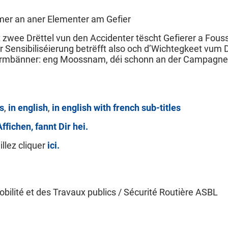
mer an aner Elementer am Gefier
zwee Drëttel vun den Accidenter tëscht Gefierer a Fous
 Sensibiliséierung betrëfft also och d’Wichtegkeet vum 
armbänner: eng Moossnam, déi schonn an der Campagne v
s
,
in english
,
in english with french sub-titles
ffichen, fannt Dir hei.
illez cliquer
ici.
bilité et des Travaux publics / Sécurité Routière ASBL