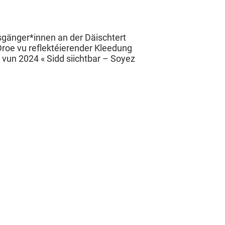
sgänger*innen an der Däischtert
Droe vu reflektéierender Kleedung
un 2024 « Sidd siichtbar – Soyez