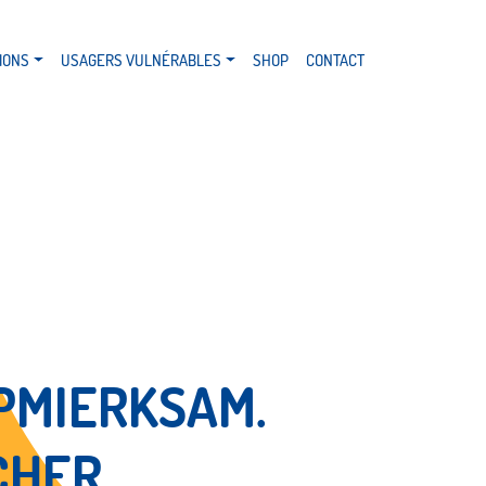
IONS
USAGERS VULNÉRABLES
SHOP
CONTACT
PMIERKSAM.
HER.