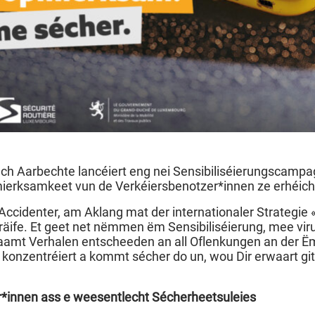
tlech Aarbechte lancéiert eng nei Sensibiliséierungscam
Opmierksamkeet vun de Verkéiersbenotzer*innen ze erhéic
r Accidenter, am Aklang mat der internationaler Strategie 
sträife. Et geet net nëmmen ëm Sensibiliséierung, mee vi
saamt Verhalen entscheeden an all Oflenkungen an der Ë
 konzentréiert a kommt sécher do un, wou Dir erwaart gitt 
er*innen ass e weesentlecht Sécherheetsuleies