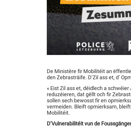
De Ministère fir Mobilitéit an ëffen
den Zebrasträife. D’Zil ass et, d’ 
« Eist Zil ass et, déidlech a schwéie
reduzéieren, dat gëllt och fir Zebra
sollen sech bewosst fir en opmierk
vermeiden. Bleift opmierksam, bleift
Mobilitéit.
D’Vulnerabilitéit vun de Foussgäng