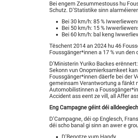
Bei engem Zesummestouss hu Foussg
Schutz. D’Statistike sinn alarméiere
Bei 30 km/h: 85 % Iwwerliewe
Bei 50 km/h: 15 % Iwwerliewe
Bei 60 km/h: bal keng Iwwerli
Tëschent 2014 an 2024 hu 46 Foussg
Foussgänger*innen a 17 % vun den d
D’Ministerin Yuriko Backes erënnert:
Sekonn vun Onopmierksamkeet kann
Foussgänger*innen däerfe bei der Ve
gemeinsam Verantwortung a fänkt m
Automobilistinnen a Foussgänger*in
Accident ass eent ze vill, all Affer ass
Eng Campagne géint déi alldeeglec
D’Campagne, déi op Englesch, Fransé
déi scho banal gi sinn an awer e grou
D’Benotze vum Handy