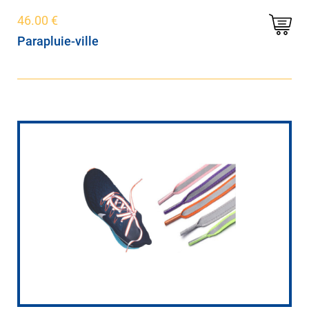
46.00
€
Parapluie-ville