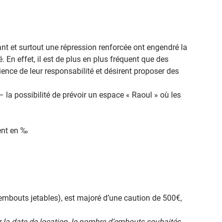
ant et surtout une répression renforcée ont engendré la
En effet, il est de plus en plus fréquent que des
nce de leur responsabilité et désirent proposer des
 la possibilité de prévoir un espace « Raoul » où les
ment en ‰
 embouts jetables), est majoré d’une caution de 500€,
er la date de location, le nombre d’embouts souhaités