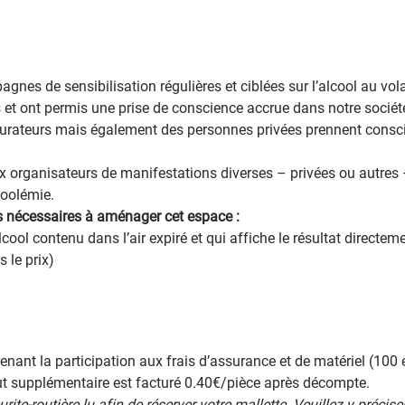
nes de sensibilisation régulières et ciblées sur l’alcool au vol
t ont permis une prise de conscience accrue dans notre société. 
aurateurs mais également des personnes privées prennent conscie
x organisateurs de manifestations diverses – privées ou autres –
coolémie.
ts nécessaires à aménager cet espace :
cool contenu dans l’air expiré et qui affiche le résultat directe
 le prix)
enant la participation aux frais d’assurance et de matériel (100
ut supplémentaire est facturé 0.40€/pièce après décompte.
e-routière.lu afin de réserver votre mallette. Veuillez y précis