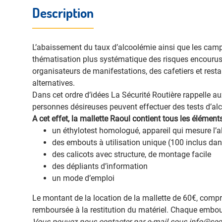
Description
L’abaissement du taux d’alcoolémie ainsi que les campag
thématisation plus systématique des risques encourus e
organisateurs de manifestations, des cafetiers et rest
alternatives.
Dans cet ordre d’idées La Sécurité Routière rappelle au
personnes désireuses peuvent effectuer des tests d’al
A cet effet, la mallette Raoul contient tous les élémen
un éthylotest homologué, appareil qui mesure l’al
des embouts à utilisation unique (100 inclus dans
des calicots avec structure, de montage facile
des dépliants d’information
un mode d’emploi
Le montant de la location de la mallette de 60€, compr
remboursée à la restitution du matériel. Chaque embo
Vous pouvez nous contacter par e-mail sous info@securit