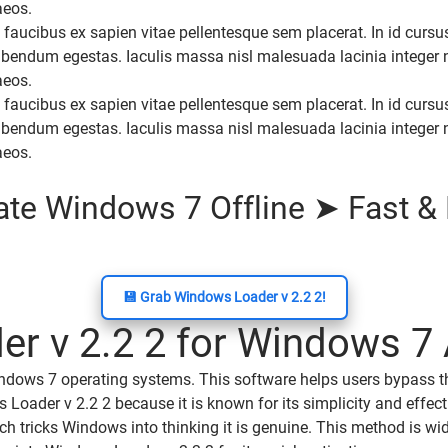
aeos.
 faucibus ex sapien vitae pellentesque sem placerat. In id cursu
bendum egestas. Iaculis massa nisl malesuada lacinia integer nu
aeos.
 faucibus ex sapien vitae pellentesque sem placerat. In id cursu
bendum egestas. Iaculis massa nisl malesuada lacinia integer nu
aeos.
ate Windows 7 Offline ➤ Fast & 
💾 Grab Windows Loader v 2.2 2!
 v 2.2 2 for Windows 7 
indows 7 operating systems. This software helps users bypass th
Loader v 2.2 2 because it is known for its simplicity and effect
hich tricks Windows into thinking it is genuine. This method is w