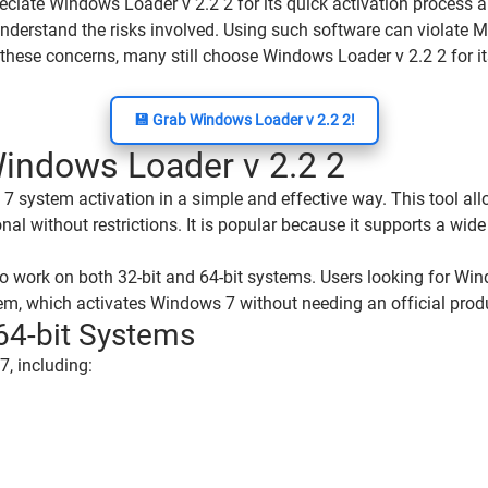
eciate Windows Loader v 2.2 2 for its quick activation process a
 understand the risks involved. Using such software can violate
 these concerns, many still choose Windows Loader v 2.2 2 for it
💾 Grab Windows Loader v 2.2 2!
Windows Loader v 2.2 2
7 system activation in a simple and effective way. This tool a
onal without restrictions. It is popular because it supports a wi
 to work on both 32-bit and 64-bit systems. Users looking for Win
ystem, which activates Windows 7 without needing an official prod
64-bit Systems
, including: