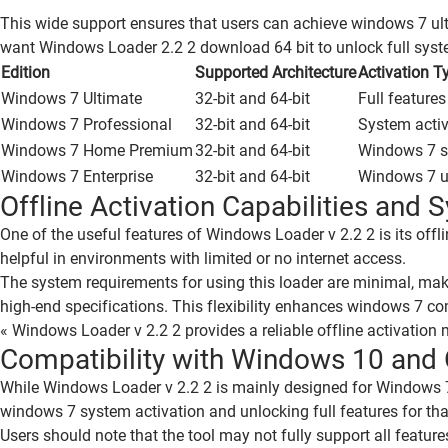
This wide support ensures that users can achieve windows 7 ultim
want Windows Loader 2.2 2 download 64 bit to unlock full syste
Edition
Supported Architecture
Activation T
Windows 7 Ultimate
32-bit and 64-bit
Full feature
Windows 7 Professional
32-bit and 64-bit
System activ
Windows 7 Home Premium
32-bit and 64-bit
Windows 7 s
Windows 7 Enterprise
32-bit and 64-bit
Windows 7 ul
Offline Activation Capabilities and
One of the useful features of Windows Loader v 2.2 2 is its offl
helpful in environments with limited or no internet access.
The system requirements for using this loader are minimal, mak
high-end specifications. This flexibility enhances windows 7 com
« Windows Loader v 2.2 2 provides a reliable offline activatio
Compatibility with Windows 10 and 
While Windows Loader v 2.2 2 is mainly designed for Windows 7
windows 7 system activation and unlocking full features for tha
Users should note that the tool may not fully support all featur