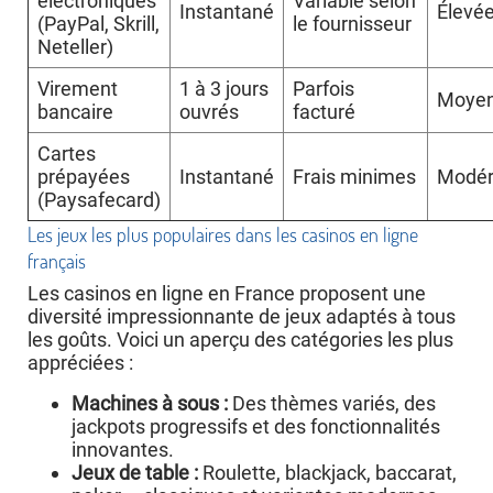
électroniques
Variable selon
Instantané
Élevé
(PayPal, Skrill,
le fournisseur
Neteller)
Virement
1 à 3 jours
Parfois
Moye
bancaire
ouvrés
facturé
Cartes
prépayées
Instantané
Frais minimes
Modé
(Paysafecard)
Les jeux les plus populaires dans les casinos en ligne
français
Les casinos en ligne en France proposent une
diversité impressionnante de jeux adaptés à tous
les goûts. Voici un aperçu des catégories les plus
appréciées :
Machines à sous :
Des thèmes variés, des
jackpots progressifs et des fonctionnalités
innovantes.
Jeux de table :
Roulette, blackjack, baccarat,