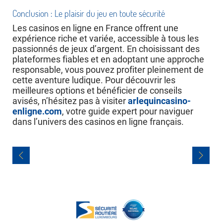
Conclusion : Le plaisir du jeu en toute sécurité
Les casinos en ligne en France offrent une
expérience riche et variée, accessible à tous les
passionnés de jeux d’argent. En choisissant des
plateformes fiables et en adoptant une approche
responsable, vous pouvez profiter pleinement de
cette aventure ludique. Pour découvrir les
meilleures options et bénéficier de conseils
avisés, n’hésitez pas à visiter
arlequincasino-
enligne.com
, votre guide expert pour naviguer
dans l’univers des casinos en ligne français.
Navigation
de
l’article