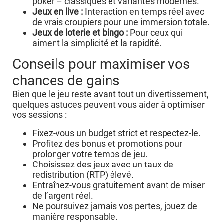
poker – classiques et variantes modernes.
Jeux en live :
Interaction en temps réel avec
de vrais croupiers pour une immersion totale.
Jeux de loterie et bingo :
Pour ceux qui
aiment la simplicité et la rapidité.
Conseils pour maximiser vos
chances de gains
Bien que le jeu reste avant tout un divertissement,
quelques astuces peuvent vous aider à optimiser
vos sessions :
Fixez-vous un budget strict et respectez-le.
Profitez des bonus et promotions pour
prolonger votre temps de jeu.
Choisissez des jeux avec un taux de
redistribution (RTP) élevé.
Entraînez-vous gratuitement avant de miser
de l’argent réel.
Ne poursuivez jamais vos pertes, jouez de
manière responsable.