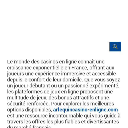
Le monde des casinos en ligne connaît une
croissance exponentielle en France, offrant aux
joueurs une expérience immersive et accessible
depuis le confort de leur domicile. Que vous soyez
un joueur débutant ou un passionné expérimenté,
les plateformes de jeux en ligne proposent une
multitude de jeux, des bonus attractifs et une
sécurité renforcée. Pour explorer les meilleures
options disponibles,
arlequincasino-enligne.com
est une ressource incontournable qui vous guide à
travers les offres les plus fiables et divertissantes
du marché français.