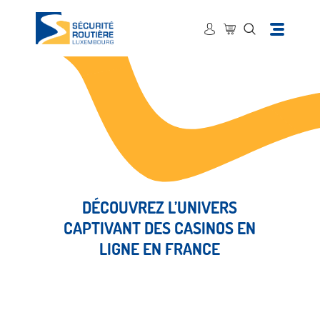
DÉCOUVREZ L’UNIVERS
CAPTIVANT DES CASINOS EN
LIGNE EN FRANCE