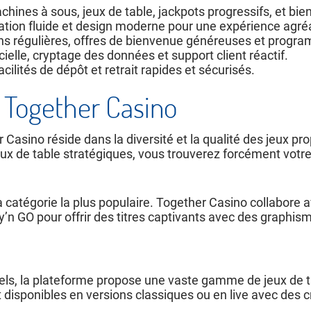
hines à sous, jeux de table, jackpots progressifs, et bie
tion fluide et design moderne pour une expérience agréab
s régulières, offres de bienvenue généreuses et program
cielle, cryptage des données et support client réactif.
acilités de dépôt et retrait rapides et sécurisés.
 Together Casino
 Casino réside dans la diversité et la qualité des jeux p
ux de table stratégiques, vous trouverez forcément votr
a catégorie la plus populaire. Together Casino collabor
n GO pour offrir des titres captivants avec des graphism
els, la plateforme propose une vaste gamme de jeux de tabl
t disponibles en versions classiques ou en live avec des c