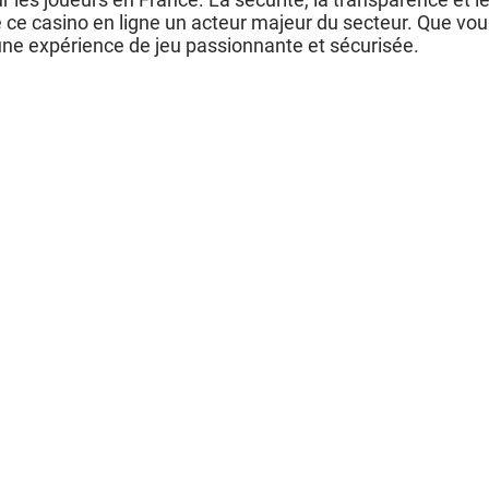
de ce casino en ligne un acteur majeur du secteur. Que vo
une expérience de jeu passionnante et sécurisée.