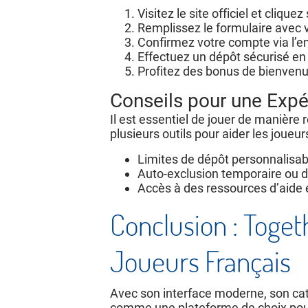
Visitez le site officiel et cliquez 
Remplissez le formulaire avec 
Confirmez votre compte via l’em
Effectuez un dépôt sécurisé en
Profitez des bonus de bienven
Conseils pour une Exp
Il est essentiel de jouer de manière
plusieurs outils pour aider les joueurs
Limites de dépôt personnalisab
Auto-exclusion temporaire ou dé
Accès à des ressources d’aide 
Conclusion : Toget
Joueurs Français
Avec son interface moderne, son cat
comme une plateforme de choix pour l