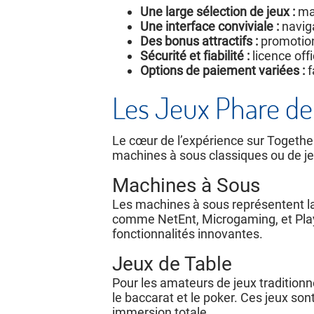
Une large sélection de jeux :
mac
Une interface conviviale :
naviga
Des bonus attractifs :
promotion
Sécurité et fiabilité :
licence offi
Options de paiement variées :
f
Les Jeux Phare de
Le cœur de l’expérience sur Together
machines à sous classiques ou de je
Machines à Sous
Les machines à sous représentent l
comme NetEnt, Microgaming, et Play’
fonctionnalités innovantes.
Jeux de Table
Pour les amateurs de jeux traditionn
le baccarat et le poker. Ces jeux son
immersion totale.