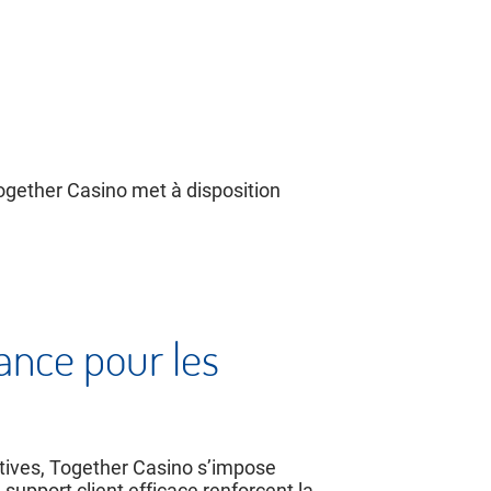
Together Casino met à disposition
ance pour les
ctives, Together Casino s’impose
support client efficace renforcent la