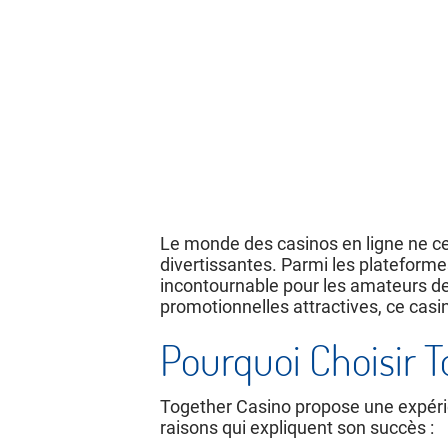
Le monde des casinos en ligne ne ce
divertissantes. Parmi les plateform
incontournable pour les amateurs de j
promotionnelles attractives, ce casi
Pourquoi Choisir T
Together Casino propose une expérie
raisons qui expliquent son succès :