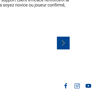
us soyez novice ou joueur confirmé,