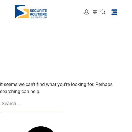
Nothing Found
It seems we can’t find what you’re looking for. Perhaps
searching can help.
Search
for:
Search